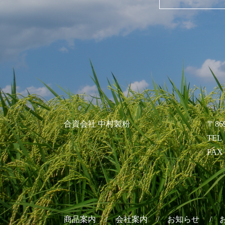
合資会社 中村製粉
〒86
TEL：
FAX：
商品案内
会社案内
お知らせ