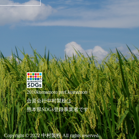
2010kumamoto pref.kumamon
合資会社中村製粉は
熊本県SDGs登録事業者です
Copyright © 2022 中村製粉 All rights reserved.