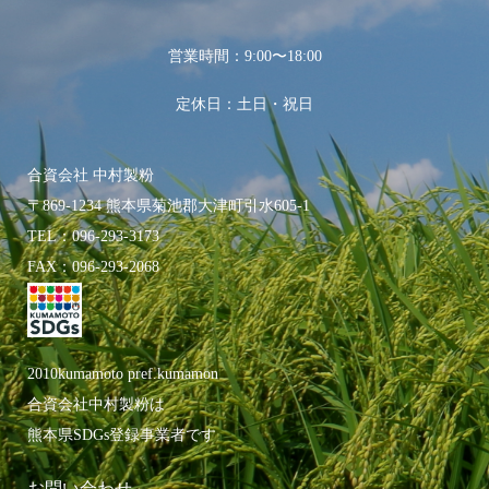
営業時間：9:00〜18:00
定休日：土日・祝日
合資会社 中村製粉
〒869-1234 熊本県菊池郡大津町引水605-1
TEL：096-293-3173
FAX：096-293-2068
2010kumamoto pref.kumamon
合資会社中村製粉は
熊本県SDGs登録事業者です
お問い合わせ